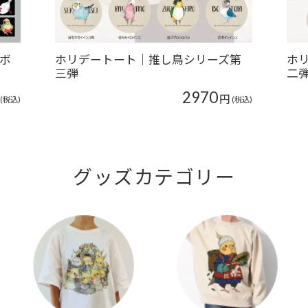
黒ボ
ホリデートート｜推し鳥シリーズ第
ホ
三弾
二
2970
円
(税込)
(税込)
グッズカテゴリー