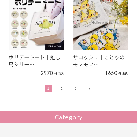
ホリデートート｜推し
サコッシュ｜ことりの
鳥シリー…
モフモフ…
2970
1650
円
円
(税込)
(税込)
»
1
2
3
Category