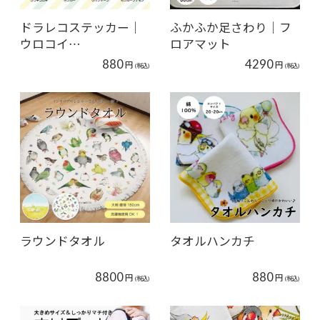
ドラレコステッカー｜
ふかふか足さわり｜フ
ウロコイ…
ロアマット
880
4290
円
円
(税込)
(税込)
ラウンドタオル
タオルハンカチ
8800
880
円
円
(税込)
(税込)