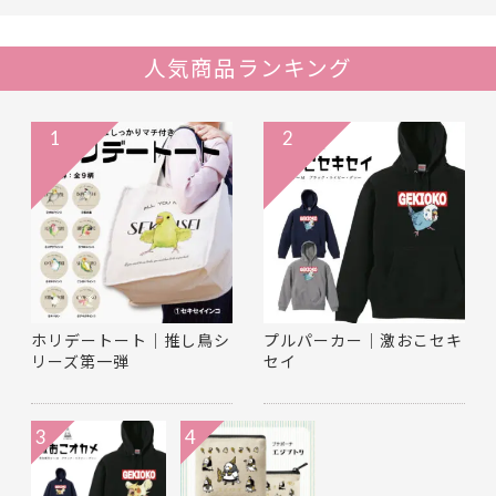
人気商品ランキング
1
2
ホリデートート｜推し鳥シ
プルパーカー｜激おこセキ
リーズ第一弾
セイ
3
4