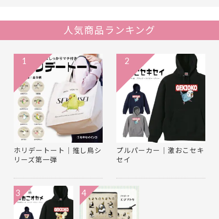
人気商品ランキング
1
2
ホリデートート｜推し鳥シ
プルパーカー｜激おこセキ
リーズ第一弾
セイ
3
4