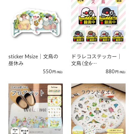
sticker Msize｜文鳥の
ドラレコステッカー｜
昼休み
文鳥（全6…
550
880
円
円
(税込)
(税込)