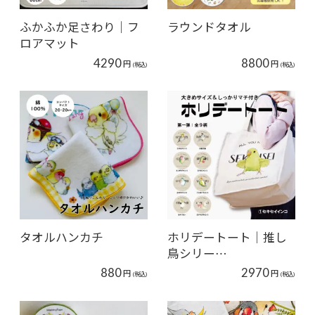
ふかふか足さわり｜フ
ラウンドタオル
ロアマット
4290
8800
円
円
(税込)
(税込)
タオルハンカチ
ホリデートート｜推し
鳥シリー…
880
2970
円
円
(税込)
(税込)