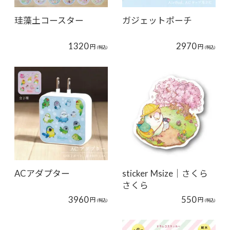
珪藻土コースター
ガジェットポーチ
1320
2970
円
円
(税込)
(税込)
ACアダプター
sticker Msize｜さくら
さくら
3960
550
円
円
(税込)
(税込)