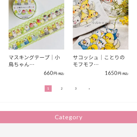
マスキングテープ｜小
サコッシュ｜ことりの
鳥ちゃん…
モフモフ…
660
1650
円
円
(税込)
(税込)
»
1
2
3
Category