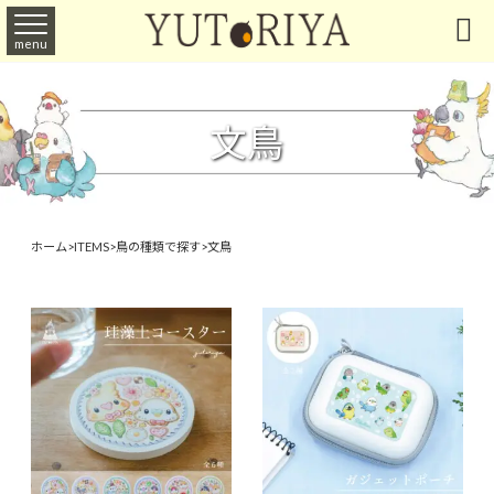

menu
文鳥
ホーム
>
ITEMS
>
鳥の種類で探す
>
文鳥