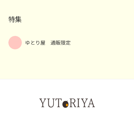
b
er
o
特集
o
k
ゆとり屋 通販限定