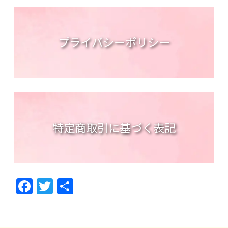
プライバシーポリシー
特定商取引に基づく表記
F
T
共
ac
w
有
e
itt