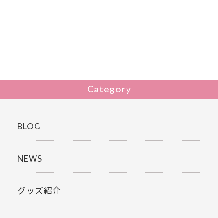
e
itt
b
er
o
o
k
Category
BLOG
NEWS
グッズ紹介