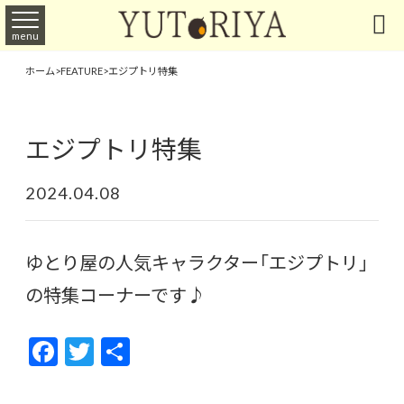

menu
ホーム
>
FEATURE
>
エジプトリ特集
エジプトリ特集
2024.04.08
ゆとり屋の人気キャラクター「エジプトリ」
の特集コーナーです♪
F
T
共
ac
w
有