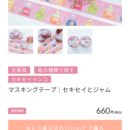
文房具
鳥の種類で探す
セキセイインコ
マスキングテープ｜セキセイとジャム
660
通常価格
円
(税込)
ゆとり屋公式ｵﾝﾗｲﾝｼｮｯﾌﾟで購入