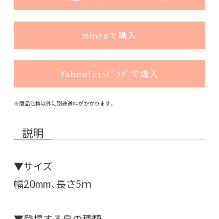
minneで購入
Yahoo!ｼｮｯﾋﾟﾝｸﾞで購入
※商品価格以外に別途送料がかかります。
説明
▼サイズ
幅20mm、長さ5ｍ
▼登場する鳥の種類