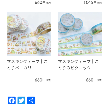
660
1045
円
円
(税込)
(税込)
マスキングテープ｜こ
マスキングテープ｜こ
とりベーカリー
とりのピクニック
660
660
円
円
(税込)
(税込)
F
T
共
ac
w
有