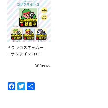
ドラレコステッカー｜
コザクラインコ（…
880
円
(税込)
F
T
共
ac
w
有
e
itt