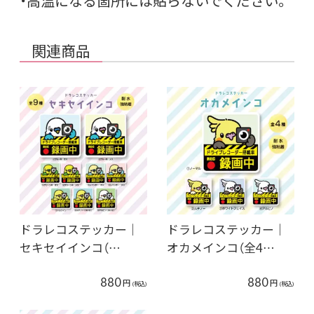
・高温になる箇所には貼らないでください。
関連商品
ドラレコステッカー｜
ドラレコステッカー｜
セキセイインコ（…
オカメインコ（全4…
880
880
円
円
(税込)
(税込)