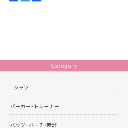
ac
w
有
e
itt
b
er
o
o
k
Category
Tシャツ
パーカー・トレーナー
バッグ・ポーチ・時計