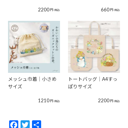
2200
660
円
円
(税込)
(税込)
メッシュ巾着｜小さめ
トートバッグ｜A4すっ
サイズ
ぽりサイズ
1210
2200
円
円
(税込)
(税込)
F
T
共