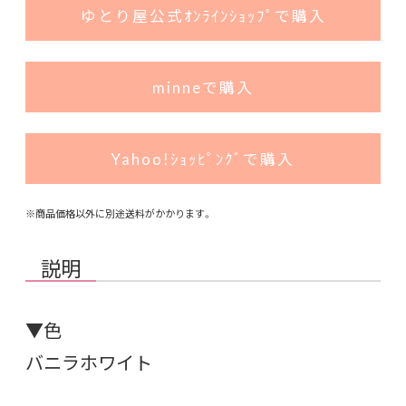
ゆとり屋公式ｵﾝﾗｲﾝｼｮｯﾌﾟで購入
minneで購入
Yahoo!ｼｮｯﾋﾟﾝｸﾞで購入
※商品価格以外に別途送料がかかります。
説明
▼色
バニラホワイト