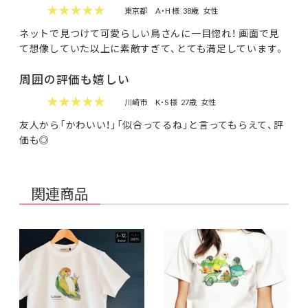
★★★★★
東京都
A・H 様
38歳
女性
ネットで見つけて可愛らしい鳥さんに一目惚れ！ 画面で見
て想像していた以上に素敵すぎて、とても満足しています。
周囲の評価も嬉しい
★★★★★
川崎市
K・S 様
27歳
女性
友人から「かわいい！」「似合ってるね」と言ってもらえて、評
価も◎
関連商品