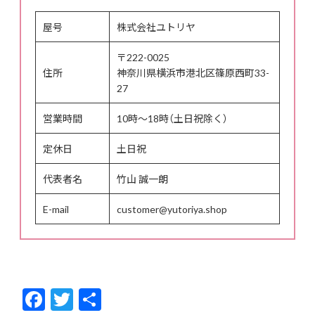
屋号
株式会社ユトリヤ
〒222-0025
住所
神奈川県横浜市港北区篠原西町33-
27
営業時間
10時～18時（土日祝除く）
定休日
土日祝
代表者名
竹山 誠一朗
E-mail
customer@yutoriya.shop
F
T
共