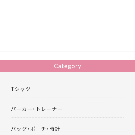
ac
w
有
e
itt
b
er
o
o
k
Category
Tシャツ
パーカー・トレーナー
バッグ・ポーチ・時計