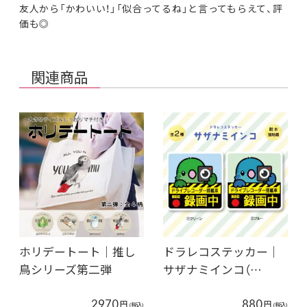
友人から「かわいい！」「似合ってるね」と言ってもらえて、評
価も◎
関連商品
ホリデートート｜推し
ドラレコステッカー｜
鳥シリーズ第二弾
サザナミインコ（…
2970
880
円
円
(税込)
(税込)