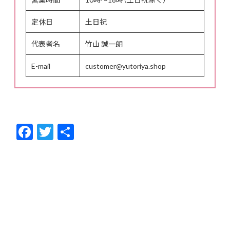
定休日
土日祝
代表者名
竹山 誠一朗
E-mail
customer@yutoriya.shop
F
T
共
ac
w
有
e
itt
b
er
o
o