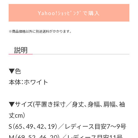
Yahoo!ｼｮｯﾋﾟﾝｸﾞで購入
※商品価格以外に別途送料がかかります。
説明
▼色
本体：ホワイト
▼サイズ(平置き採寸／身丈、身幅、肩幅、袖
丈cm）
S（65、49、42、19）／レディース目安7〜9号
M（69、52、46、20）／レディース目安11号