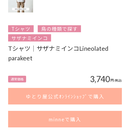
Tシャツ
鳥の種類で探す
サザナミインコ
Tシャツ｜サザナミインコLineolated
parakeet
3,740
通常価格
円
(税込)
ゆとり屋公式ｵﾝﾗｲﾝｼｮｯﾌﾟで購入
minneで購入