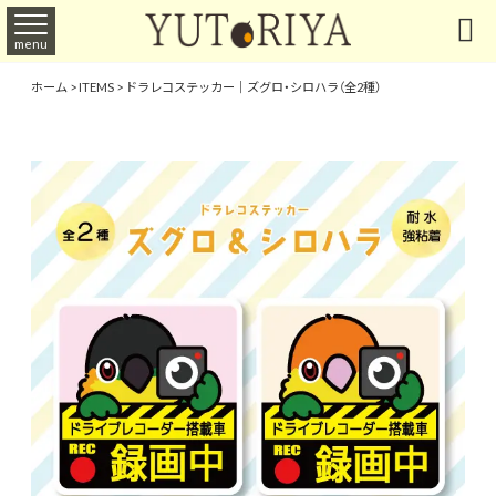

menu
ホーム
>
ITEMS
>
ドラレコステッカー｜ズグロ・シロハラ（全2種）