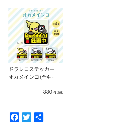
ドラレコステッカー｜
オカメインコ（全4…
880
円
(税込)
F
T
共
ac
w
有