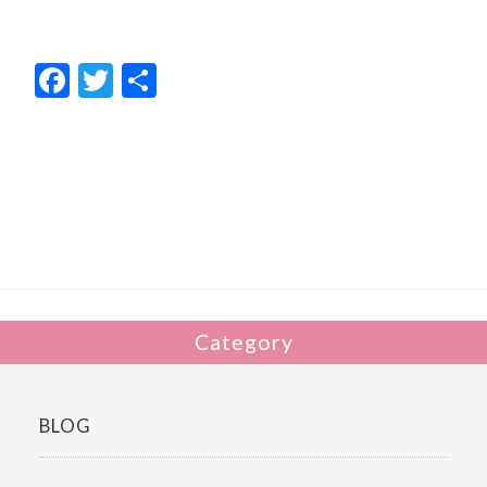
F
T
共
ac
w
有
e
itt
b
er
o
o
k
Category
BLOG